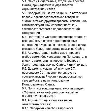
5.1. Сайт и Содержание, входящее в состав
современной косметологии, работа на
Сайта, принадлежит и управляется
ПОДРОБНЕЕ
самых качественных и новейших
Администрацией сайта.
5.2. Содержание Сайта защищено авторским
препаратах и использование лучшего
правом, законодательством о товарных
оборудования
знаках, а также другими правами, связанными
с интеллектуальной собственностью, и
законодательством о недобросовестной
конкуренции.
5.3. Настоящее Соглашение распространяет
свое действия на все дополнительные
положения и условия о покупке Товара и/или
оказания Услуг, предоставляемых на Сайте.
5.4. Администрация сайта имеет право в
любое время без уведомления Пользователя
вносить изменения в перечень Товаров и
Услуг, предлагаемых на Сайте, и (или) их цен.
5.5. Документ, указанный в пункте 5.7.
настоящего Соглашения регулирует в
соответствующей части и распространяют
свое действие на использование
Пользователем Сайта.
5.7. Политика конфиденциальности: раздел
«Официальная информация» на сайте
6. ОТВЕТСТВЕННОСТЬ
6.1. Администрация сайта не несет
ответственности за:
6.1.1. Задержки или сбои в процессе