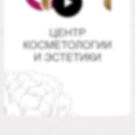
Макияж /
Массажи
Перманентный
макияж
ПОДРОБНЕЕ
ПОДРОБНЕЕ
Окрашивание
Нутрициология
и уход за