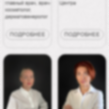
СКИДКА
на первый визит
рублей
г. Москва Авиационная ул., д. 77, стр. 2
Вход со стороны улицы, 1-й подъезд
от центр. проходной, 2-й этаж
info@beatymedica.ru
+7 (985) 211-91-49