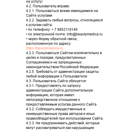
на услугу)
4.2. Пользователь вправе:
4.2.1. Пользоваться всеми имеющимися на
Сайте услугами
4.2.2. Задавать любые вопросы, относящиеся
к услугам сайта:
• по телефону: + 7 9852119149
• по электронной почте: info@beautymedica.ru
• через Форму обратной связи,
расположенную по адресу:
https://beautymedica.ru
4.2.3. Пользоваться Сайтом исключительно в
целях и порядке, предусмотренных
Соглашением и не запрещенных
законодательством Российской Федерации.
4.2.5. Требовать от администрации защиты
любой информации о Пользователе.
4.3. Пользователь Сайта обязуется:
4.3.1. Предоставлять по запросу
администрации Сайта дополнительную
информацию, которая имеет
непосредственное отношение к
предоставляемым услугам данного Сайта.
4.3.2. Соблюдать имущественные и
неимущественные права авторов и иных
правообладателей при использовании Сайта.
4.3.3. Не предпринимать действий, которые
могут рассматриваться как нарушающие