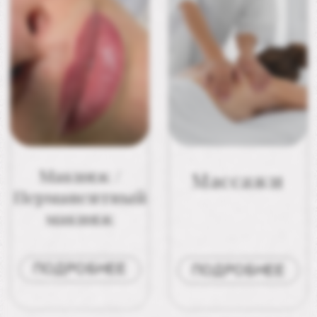
АННА
МИННИКОВА
ЛЮКОВА
ЮЛИЯ
Врач-
Медицинская
дерматокосметолог,
сестра по
врач-хирург
косметологии
ПОДРОБНЕЕ
ПОДРОБНЕЕ