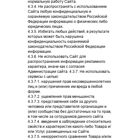
нормальную работу Сайта.
4.3.4. Не распространять с использованием
Сайта любую конфиденциальную и
охраняемую законодательством Российской
Федерации информацию о физических либо
юридических лицах.
4.3.5. Избегать любых действий, в результате
которых может быть нарушена
СПЕЦИАЛЬНОЕ ПРЕДЛОЖЕНИЕ НА ЛАЗЕРНУЮ
конфиденциальность охраняемой
ЭПИЛЯЦИЮ
законодательством Российской Федерации
информации.
4.3.6. Не использовать Сайт для
ПОДРОБНЕЕ
распространения информации рекламного
характера, иначе как с согласия
Администрации сайта. 4.3.7. Не использовать
сервисы с целью:
4.3.7.1. нарушения прав несовершеннолетних
лиц и (или) причинение им вреда в любой
форме.
4.3.7.2. ущемления прав меньшинств.
4.3.7.3. представления себя за другого
человека или представителя организации и
(или) сообщества без достаточных на то прав,
в том числе за сотрудников данного сайта.
4.3.7.4. введения в заблуждение относительно
свойств и характеристик какого-либо Товара и/
или Услуг, размещенных на Сайте.
4.3.7.5. некорректного сравнения Товара и/или