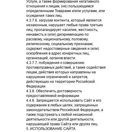
Услуги, а также формирования негативного
отношения к лицам, (не) пользующимся
определенными Товарами и/или услугами, или
осуждения таких лиц.
4.3.7.6. загрузки контента, который является
незаконным, нарушает любые права третьих
лиц; пропагандирует насилие, жестокость,
ненависть и (или) дискриминацию по
расовому, национальному, половому,
религиозному, социальному признакам;
содержит недостоверные сведения и (или)
оскорбления в адрес конкретных лиц,
организаций, органов власти.
4.3.7.7. побуждения к совершению
противоправных действий, а также содействия
лицам, действия которых направлены на
нарушение ограничений и запретов,
действующих на территории Российской
Федерации.
4.3.8. Обеспечить достоверность
( II )
О нас
предоставляемой информации
4.4.6. Запрещается использовать Сайт и его
содержание в любых целях, запрещенных
БЬЮТИ МЕДИКА
законодательством Российской Федерации, а
также подстрекать к любой незаконной
деятельности или другой деятельности,
СКУЛЬПТУРНЫЙ МАССАЖ ЛИЦА
нарушающей права Сайта или других лиц.
Это абсолютно новый уровень
5. ИСПОЛЬЗОВАНИЕ САЙТА