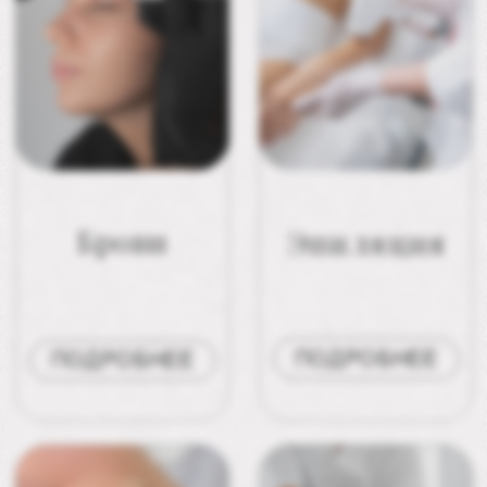
ВАЛЕРИЯ
ИНГА
СЕМЕНОВА
ВОЛКОВСКАЯ
Основатель центра,
Управляющая
главный врач, врач-
Центра
косметолог,
дерматовенеролог
ПОДРОБНЕЕ
ПОДРОБНЕЕ