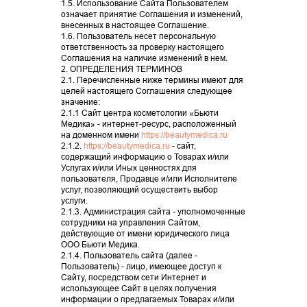
1.5. Использование Сайта Пользователем
означает принятие Соглашения и изменений,
внесенных в настоящее Соглашение.
1.6. Пользователь несет персональную
ответственность за проверку настоящего
Соглашения на наличие изменений в нем.
2. ОПРЕДЕЛЕНИЯ ТЕРМИНОВ
2.1. Перечисленные ниже термины имеют для
целей настоящего Соглашения следующее
значение:
2.1.1 Сайт центра косметологии «Бьюти
Медика» - интернет-ресурс, расположенный
на доменном имени
https://beautymedica.ru
2.1.2.
https://beautymedica.ru
- сайт,
содержащий информацию о Товарах и/или
Услугах и/или Иных ценностях для
пользователя, Продавце и/или Исполнителе
услуг, позволяющий осуществить выбор
услуги.
2.1.3. Администрация сайта - уполномоченные
( I )
Акции
сотрудники на управления Сайтом,
действующие от имени юридического лица
ООО
Бьюти Медика.
АКЦИИ
2.1.4. Пользователь сайта (далее -
Пользователь) - лицо, имеющее доступ к
Сайту, посредством сети Интернет и
использующее Сайт в целях получения
информации о предлагаемых Товарах и/или