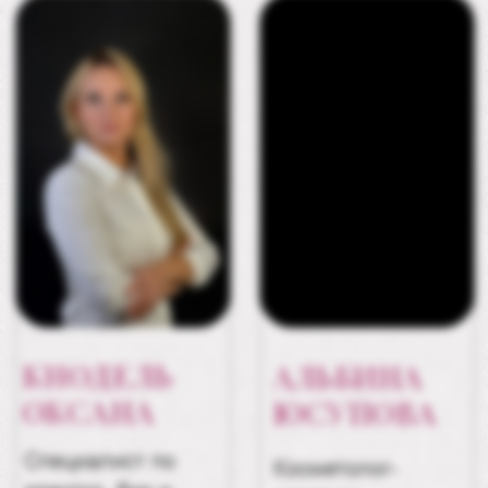
123182, город Москва, ул. Авиационная,
дом 77, корпус 2, офис № XCI
Часы работы: 09.00-21.00 ежедневно
График приема граждан:
Первый понедельник месяца :
Генеральный директор
Третий понедельник месяца : Главный
врач
ООО БЬЮТИ МЕДИКА
ОГРН 1197746066726
ИНН 7734420315
Генеральный директор: Семенова В.С.
Главный врач: Семенова В.С.