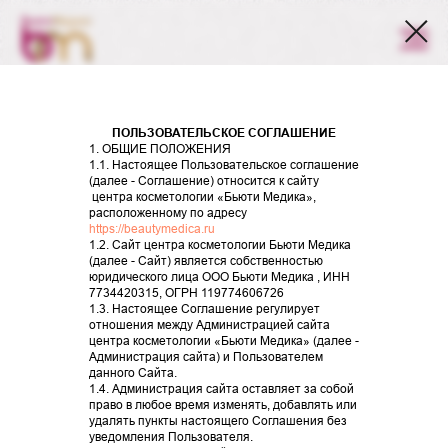
СКИДКА
НА ПЕРВЫЙ ВИЗИТ
50000
РУБЛЕЙ
ПОЛЬЗОВАТЕЛЬСКОЕ СОГЛАШЕНИЕ
1. ОБЩИЕ ПОЛОЖЕНИЯ
1.1. Настоящее Пользовательское соглашение
Центр косметологии
(далее - Соглашение) относится к сайту
центра косметологии «Бьюти Медика»,
и эстетики
расположенному по адресу
https://beautymedica.ru
БЬЮТИ МЕДИКА
1.2. Сайт центра косметологии Бьюти Медика
(далее - Сайт) является собственностью
юридического лица ООО Бьюти Медика , ИНН
Наш приоритет — это ваше здоровье
7734420315, ОГРН 119774606726
1.3. Настоящее Соглашение регулирует
и красота!
отношения между Администрацией сайта
центра косметологии «Бьюти Медика» (далее -
Администрация сайта) и Пользователем
данного Сайта.
1.4. Администрация сайта оставляет за собой
право в любое время изменять, добавлять или
удалять пункты настоящего Соглашения без
уведомления Пользователя.