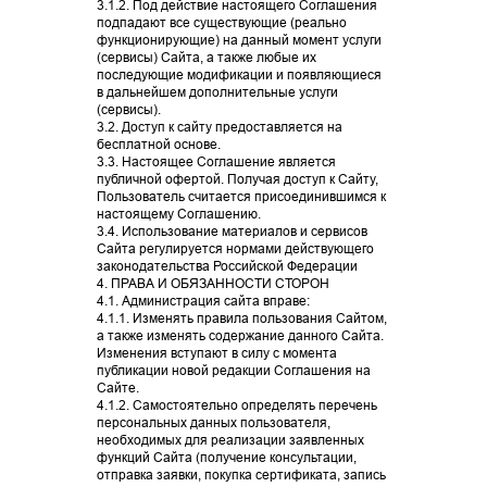
3.1.2. Под действие настоящего Соглашения
подпадают все существующие (реально
функционирующие) на данный момент услуги
(сервисы) Сайта, а также любые их
последующие модификации и появляющиеся
в дальнейшем дополнительные услуги
(сервисы).
3.2. Доступ к сайту предоставляется на
бесплатной основе.
3.3. Настоящее Соглашение является
публичной офертой. Получая доступ к Сайту,
Пользователь считается присоединившимся к
настоящему Соглашению.
3.4. Использование материалов и сервисов
Сайта регулируется нормами действующего
законодательства Российской Федерации
4. ПРАВА И ОБЯЗАННОСТИ СТОРОН
4.1. Администрация сайта вправе:
4.1.1. Изменять правила пользования Сайтом,
а также изменять содержание данного Сайта.
Изменения вступают в силу с момента
НОВИНКА! ТЕРМОЛИФТИНГ ОЛИДЖИО OLIGIO!
публикации новой редакции Соглашения на
Сайте.
4.1.2. Самостоятельно определять перечень
персональных данных пользователя,
ПОДРОБНЕЕ
необходимых для реализации заявленных
функций Сайта (получение консультации,
отправка заявки, покупка сертификата, запись