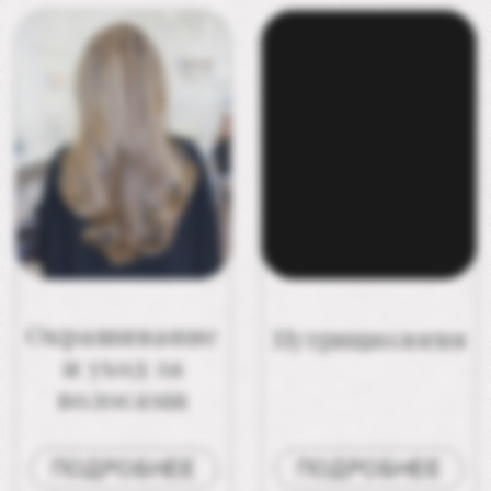
КНОДЕЛЬ
АЛЬБИНА
ОКСАНА
ЮСУПОВА
Cпециалист по
Косметолог-
электро, био и
эстетист
лазерной эпиляции
ПОДРОБНЕЕ
ПОДРОБНЕЕ