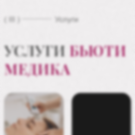
волосами
ПОДРОБНЕЕ
ПОДРОБНЕЕ
Фитнес для
Термолифтинг
ленивых
Олиджио
на Аппарате
(Oligio)
Вип -Лайн
ПОДРОБНЕЕ
ПОДРОБНЕЕ